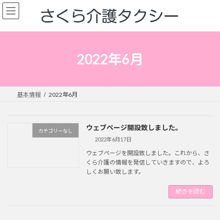
コ
ナ
ン
ビ
テ
ゲ
ン
ー
ツ
シ
へ
ョ
2022年6月
ス
ン
キ
に
ッ
移
プ
動
基本情報
2022年6月
ウェブページ開設致しました。
カテゴリーなし
2022年6月17日
ウェブページを開設致しました。これから、さ
くら介護の情報を発信していきますので、よろ
しくお願い致します。
続きを読む